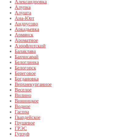
Александровка
Алупка
Алушта
Ана-Юрт
Андрусово
Аркадьевка
Армянск
Ароматное
Аэрофлотский
Балаклава
Бахчисарай
Белоглинка
Белогорск
Береговое
Богдановка
Верхнекурганное
Веселое
Вилино
Винницкое
Водное
Гаспра
Гвардейское
Грушевое
ГРЭС
Гурзуф