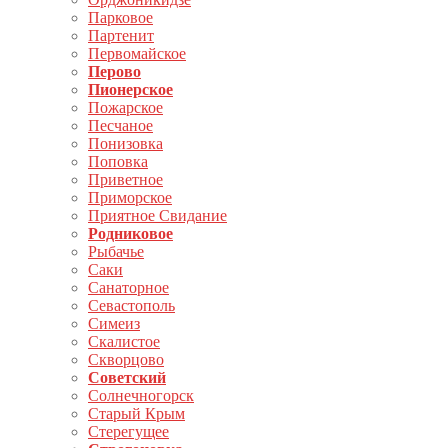
Парковое
Партенит
Первомайское
Перово
Пионерское
Пожарское
Песчаное
Понизовка
Поповка
Приветное
Приморское
Приятное Свидание
Родниковое
Рыбачье
Саки
Санаторное
Севастополь
Симеиз
Скалистое
Скворцово
Советский
Солнечногорск
Старый Крым
Стерегущее