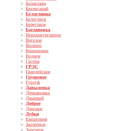
Балаклава
Бахчисарай
Белоглинка
Белогорск
Береговое
Богдановка
Верхнекурганное
Веселое
Вилино
Винницкое
Водное
Гаспра
ГРЭС
Гвардейское
Грушевое
Гурзуф
Давыдовка
Демьяновка
Джанкой
Доброе
Донское
Дубки
Евпатория
Заозерное
Заречное