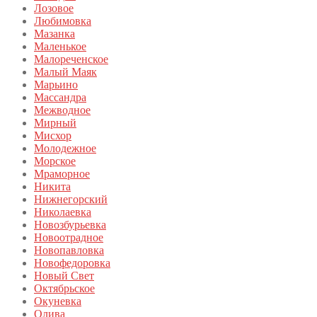
Лозовое
Любимовка
Мазанка
Маленькое
Малореченское
Малый Маяк
Марьино
Массандра
Межводное
Мирный
Мисхор
Молодежное
Морское
Мраморное
Никита
Нижнегорский
Николаевка
Новозбурьевка
Новоотрадное
Новопавловка
Новофедоровка
Новый Свет
Октябрьское
Окуневка
Олива