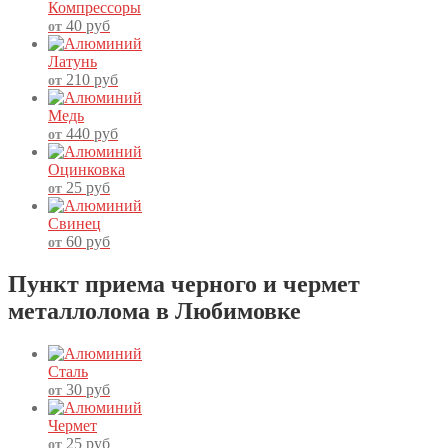
Компрессоры
40
руб
от
Латунь
210
руб
от
Медь
440
руб
от
Оцинковка
25
руб
от
Свинец
60
руб
от
Пункт приема черного и чермет
металлолома в Любимовке
Сталь
30
руб
от
Чермет
25
руб
от