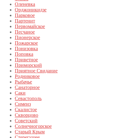
Оленевка
Орджоникидзе
Парковое
Партенит
Первомайское
Песчаное
Пионерское
Пожарское
Понизовка
Поповка
Приветное
Приморский
Приятное Свидание
Родниковое
Рыбачье
Санаторное
Саки
Севастополь
Симеиз
Скалистое
Скворцово
Советский
Солнечногорское
Старый Крым
Стерегущее