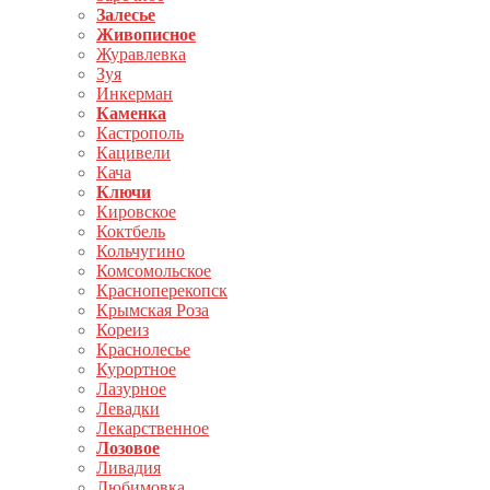
Залесье
Живописное
Журавлевка
Зуя
Инкерман
Каменка
Кастрополь
Кацивели
Кача
Ключи
Кировское
Коктбель
Кольчугино
Комсомольское
Красноперекопск
Крымская Роза
Кореиз
Краснолесье
Курортное
Лазурное
Левадки
Лекарственное
Лозовое
Ливадия
Любимовка