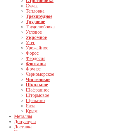
Строгоновка
Судак
Тепловка
Трехпрудное
Трудовое
Трудолюбовка
Угловое
Укромное
Утес
Урожайное
Форос
Феодосия
Фонтаны
Фрунзе
Черноморское
Чистенькое
Школьное
Шафранное
Штормовое
Щелкино
Ялта
Крым
Металлы
Допуслуги
Доставка