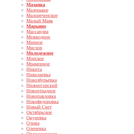
Мазанка
Маленькое
Малореченское
Малый Маяк
Марьино
Массандра
Межводное
Мирное
Мисхор
Молодежное
Морское
Мраморное
Никита
Николаевка
Новозбурьевка
Нижнегорский
Новоотрадное
Новопавловка
Новофедоровка
Новый Свет
Октябрьское
Окуневка
Олива
Оленевка
Орджоникидзе