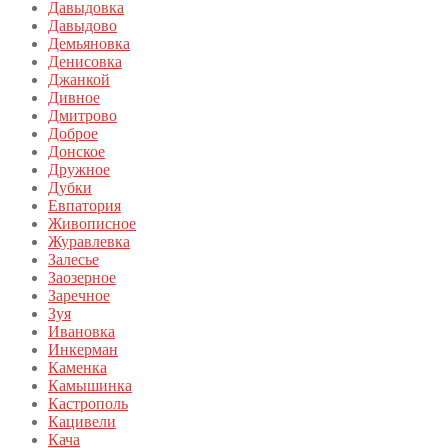
Давыдовка
Давыдово
Демьяновка
Денисовка
Джанкой
Дивное
Дмитрово
Доброе
Донское
Дружное
Дубки
Евпатория
Живописное
Журавлевка
Залесье
Заозерное
Заречное
Зуя
Ивановка
Инкерман
Каменка
Камышинка
Кастрополь
Кацивели
Кача