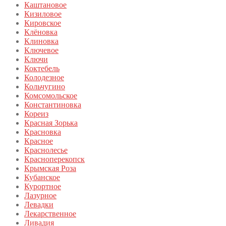
Каштановое
Кизиловое
Кировское
Клёновка
Клиновка
Ключевое
Ключи
Коктебель
Колодезное
Кольчугино
Комсомольское
Константиновка
Кореиз
Красная Зорька
Красновка
Красное
Краснолесье
Красноперекопск
Крымская Роза
Кубанское
Курортное
Лазурное
Левадки
Лекарственное
Ливадия