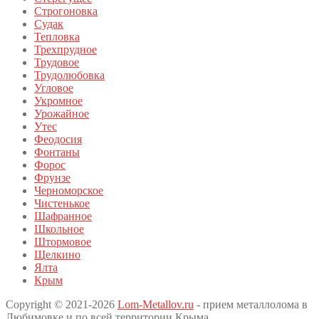
Строгоновка
Судак
Тепловка
Трехпрудное
Трудовое
Трудолюбовка
Угловое
Укромное
Урожайное
Утес
Феодосия
Фонтаны
Форос
Фрунзе
Черноморское
Чистенькое
Шафранное
Школьное
Штормовое
Щелкино
Ялта
Крым
Copyright © 2021-2026
Lom-Metallov.ru
- прием металлолома в
Любимовке и по всей территории Крыма